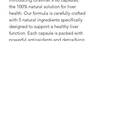
the 100% natural solution for liver 
health. Our formula is carefully crafted 
with 5 natural ingredients specifically 
designed to support a healthy liver 
function. Each capsule is packed with 
powerful antioxidants and detoxifying 
agents to help rid your body of 
harmful toxins and promote overall 
liver health. Whether you're looking to 
boost your liver function or simply 
maintain a healthy lifestyle, Gravinat x 
60 cápsulas is the perfect natural 
supplement for you. Say goodbye to 
synthetic chemicals and embrace the 
power of nature with Gravinat x 60 
cápsulas. Add this natural 
pharmaceutical product to your daily 
routine and feel the difference in your 
liver health.